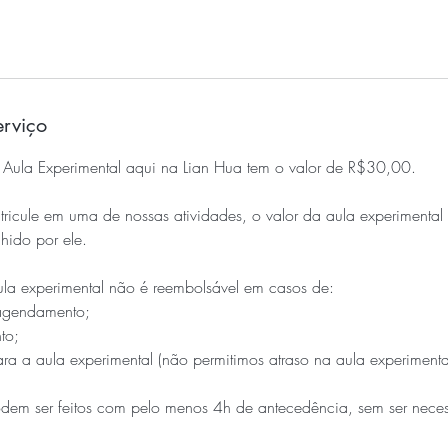
erviço
ula Experimental aqui na Lian Hua tem o valor de R$30,00.
ricule em uma de nossas atividades, o valor da aula experimental
hido por ele.
a experimental não é reembolsável em casos de:
agendamento;
to;
ra a aula experimental (não permitimos atraso na aula experimenta
em ser feitos com pelo menos 4h de antecedência, sem ser neces