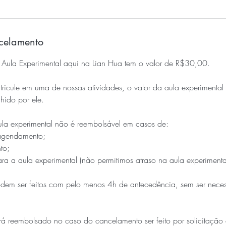
ncelamento
ula Experimental aqui na Lian Hua tem o valor de R$30,00.
ricule em uma de nossas atividades, o valor da aula experimental
hido por ele.
a experimental não é reembolsável em casos de:
agendamento;
to;
ra a aula experimental (não permitimos atraso na aula experimenta
em ser feitos com pelo menos 4h de antecedência, sem ser neces
 reembolsado no caso do cancelamento ser feito por solicitação