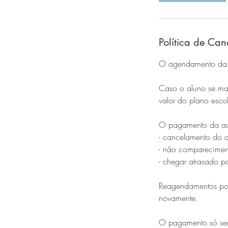
Política de Ca
O agendamento da A
Caso o aluno se mat
valor do plano escol
O pagamento da aul
- cancelamento do 
- não comparecimen
- chegar atrasado pa
Reagendamentos pod
novamente.
O pagamento só será