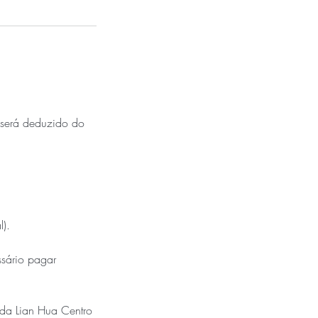
 será deduzido do
l).
sário pagar
 da Lian Hua Centro