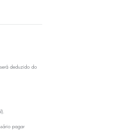
 será deduzido do
l).
sário pagar