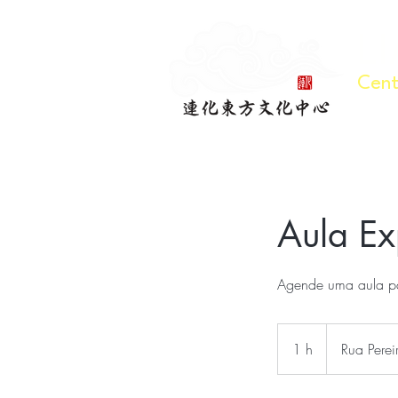
L
Cent
Aula Ex
Agende uma aula pa
1 h
1
Rua Pere