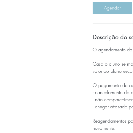
Agendar
Descrição do s
O agendamento da A
Caso o aluno se mat
valor do plano escol
O pagamento da aul
- cancelamento do 
- não comparecimen
- chegar atrasado pa
Reagendamentos pod
novamente.